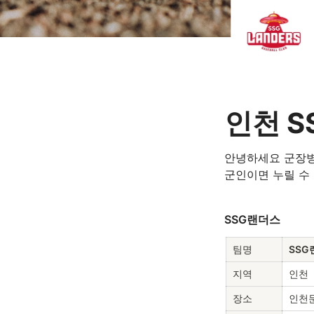
인천 
S
안녕하세요 군장병
군인이면 누릴 수 
SSG랜더스
팀명
SSG
지역
인천
장소
인천