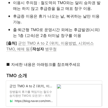
•
이용시 주의점 : 철도역의 TMO와는 달리 승차권 발
매는 하지 않고 후급증을 들고 매표 창구 이용.
•
후급증 이용은 휴가 나오는 날, 복귀하는 날만 이용
가능.
•
출·퇴근형 TMO로 운영시간 외에는 후급발권(시외)
는 1층 (고속)은 2층 터미널 창구를 이용
[출처]
군인 TMO A to Z (위치, 이용방법, 시외버스
TMO, 예매 등)
|
작성자
병무청
■ 자세한 내용은 아래링크를 참조해주세요
TMO 소개
군인 TMO A to Z (위치, 이용방법, 시외버스TMO, 예매 등)
장병들의 휴가를 책임지는 철도수
송지원반 TMO의 모든것! ~ 위치
부터 예매까지 ~ 군인 TMO A to Z
https://blog.naver.com/mma9090/222706061114
...