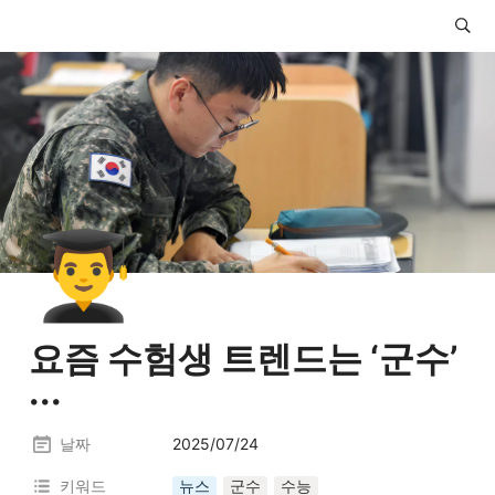
👨‍🎓
요즘 수험생 트렌드는 ‘군수’ 
··· 
날짜
2025/07/24
키워드
뉴스
군수
수능